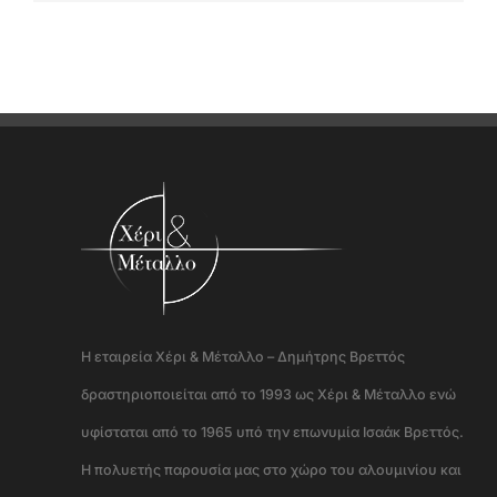
Η εταιρεία Χέρι & Μέταλλο – Δημήτρης Βρεττός
δραστηριοποιείται από το 1993 ως Χέρι & Μέταλλο ενώ
υφίσταται από το 1965 υπό την επωνυμία Ισαάκ Βρεττός.
Η πολυετής παρουσία μας στο χώρο του αλουμινίου και