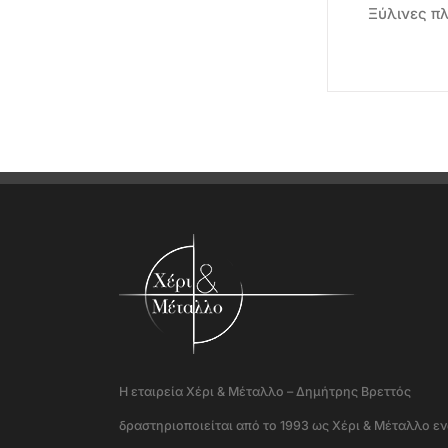
Ξύλινες πλ
Η εταιρεία Χέρι & Μέταλλο – Δημήτρης Βρεττός
δραστηριοποιείται από το 1993 ως Χέρι & Μέταλλο ε