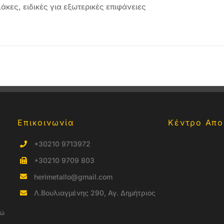
άκες, ειδικές για εξωτερικές επιφάνειες
Επικοινωνία
Κέντρο Απο
+30210 9713972
+30210 9709 803
herimetallo@gmail.com
Λ.Βουλιαγμένης 290, Αγ. Δημήτριος
νώ