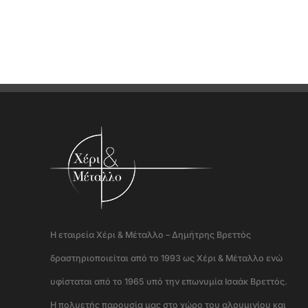
Η εταιρεία Χέρι & Μέταλλο – Δημήτρης Βρεττός
δραστηριοποιείται από το 1993 ως Χέρι & Μέταλλο ενώ
υφίσταται από το 1965 υπό την επωνυμία Ισαάκ Βρεττός.
Η πολυετής παρουσία μας στο χώρο του αλουμινίου και