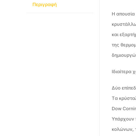
Περιγραφή
Η απουσία 
κρυστάλλων
και εξαρτή
της θερμομ
δημιουργώ
Ιδιαίτερα 
Δύο επίπε
Tα κρύσταλ
Dow Cornin
Υπάρχουν 
κολώνων, 