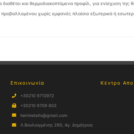
 διαθέτει και θερμοδιακοπτόμενα προφίλ, για ενίσχυση της 
 προβαλλομένου χωρίς εμφανές πλαίσιο εξωτερικά ή εσωτερ
Επικοινωνία
Κέντρο Απο
+30210 9713972
+30210 9709 803
herimetallo@gmail.com
Λ.Βουλιαγμένης 290, Αγ. Δημήτριος