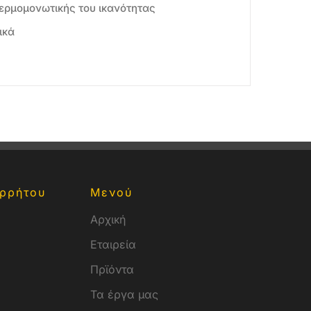
θερμομονωτικής του ικανότητας
ικά
ρρήτου
Μενού
Αρχική
Εταιρεία
Πρϊόντα
Τα έργα μας