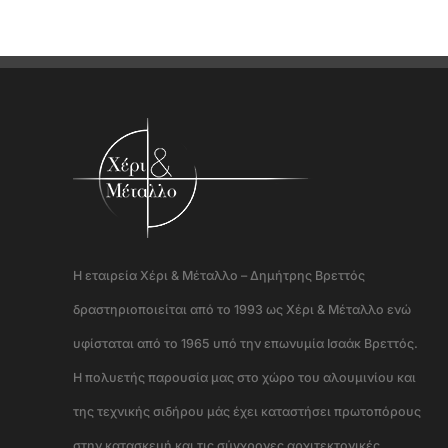
Η εταιρεία Χέρι & Μέταλλο – Δημήτρης Βρεττός
δραστηριοποιείται από το 1993 ως Χέρι & Μέταλλο ενώ
υφίσταται από το 1965 υπό την επωνυμία Ισαάκ Βρεττός.
Η πολυετής παρουσία μας στο χώρο του αλουμινίου και
της τεχνικής σιδήρου μάς έχει καταστήσει πρωτοπόρους
στην κατασκευή και τις σύγχρονες αρχιτεκτονικές