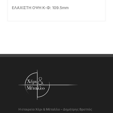
ΕΛΑΧΙΣΤΗ ΟΨΗ Κ-Φ: 109.5mm
Η εταιρεία Χέρι & Μέταλλο – Δημήτρης Βρεττός