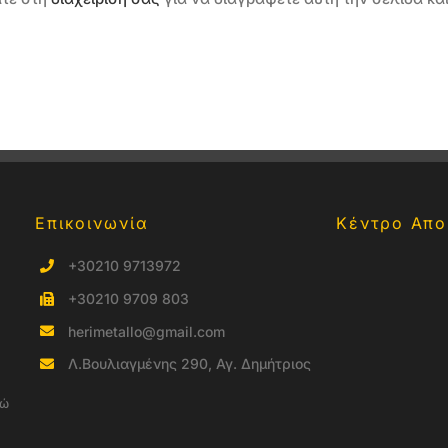
Επικοινωνία
Κέντρο Απο
+30210 9713972
+30210 9709 803
herimetallo@gmail.com
Λ.Βουλιαγμένης 290, Αγ. Δημήτριος
νώ