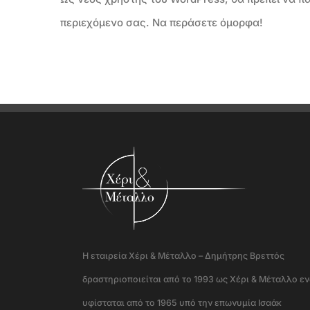
περιεχόμενο σας. Να περάσετε όμορφα!
Η εταιρεία Χέρι & Μέταλλο – Δημήτρης Βρεττός
δραστηριοποιείται από το 1993 ως Χέρι & Μέταλλο ε
υφίσταται από το 1965 υπό την επωνυμία Ισαάκ