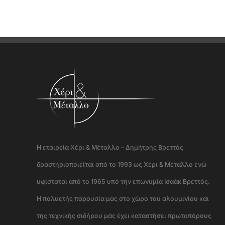
Η εταιρεία Χέρι & Μέταλλο – Δημήτρης Βρεττός
δραστηριοποιείται από το 1993 ως Χέρι & Μέταλλο ενώ
υφίσταται από το 1965 υπό την επωνυμία Ισαάκ Βρεττός.
Η πολυετής παρουσία μας στο χώρο του αλουμινίου και
της τεχνικής σιδήρου μάς έχει καταστήσει πρωτοπόρους