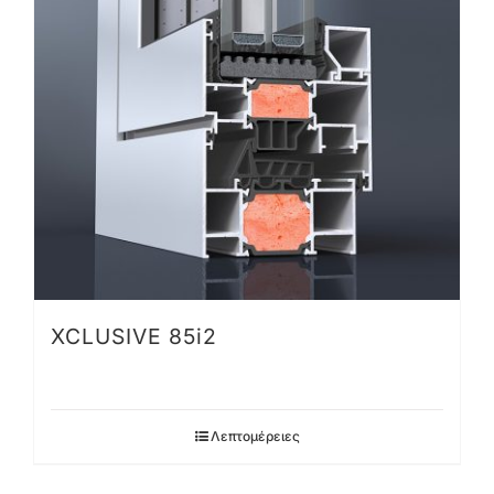
XCLUSIVE 85i2
Λεπτομέρειες