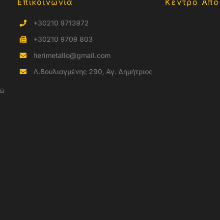
Επικοινωνία
Κέντρο Απο
+30210 9713972
+30210 9709 803
herimetallo@gmail.com
Λ.Βουλιαγμένης 290, Αγ. Δημήτριος
νώ