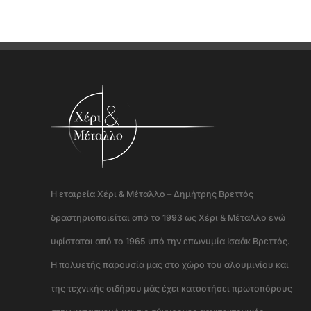
Η εταιρεία Χέρι & Μέταλλο – Δημήτρης Βρεττός
δραστηριοποιείται από το 1993 ως Χέρι & Μέταλλο ενώ
υφίσταται από το 1965 υπό την επωνυμία Ισαάκ Βρεττός.
Η πολυετής παρουσία μας στο χώρο του αλουμινίου και
της τεχνικής σιδήρου μάς έχει καταστήσει πρωτοπόρους