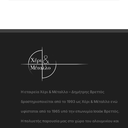
Η εταιρεία Χέρι & Μέταλλο – Δημήτρης Βρεττός
δραστηριοποιείται από το 1993 ως Χέρι & Μέταλλο ενώ
υφίσταται από το 1965 υπό την επωνυμία Ισαάκ Βρεττός.
Η πολυετής παρουσία μας στο χώρο του αλουμινίου και