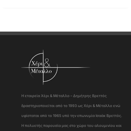
Η εταιρεία Χέρι & Μέταλλο – Δημήτρης Βρεττός
δραστηριοποιείται από το 1993 ως Χέρι & Μέταλλο ενώ
υφίσταται από το 1965 υπό την επωνυμία Ισαάκ Βρεττός.
Η πολυετής παρουσία μας στο χώρο του αλουμινίου και