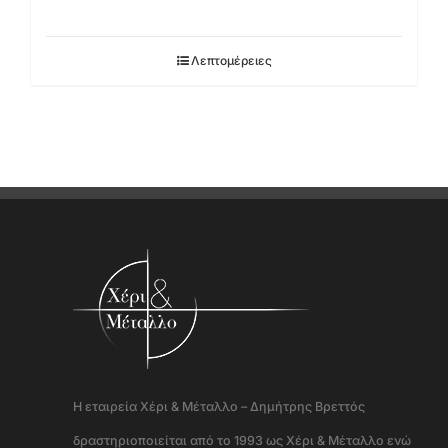
Λεπτομέρειες
Η εταιρεία Χέρι & Μέταλλο – Δημήτρης Βρεττός
δραστηριοποιείται από το 1993 ως Χέρι & Μέταλλο ενώ