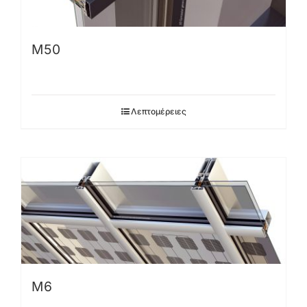
Μ50
Λεπτομέρειες
Μ6