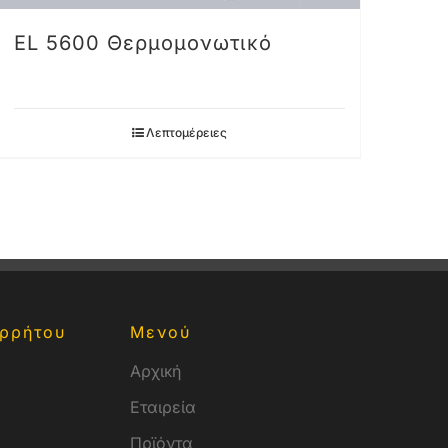
EL 5600 Θερμομονωτικό
Λεπτομέρειες
ρρήτου
Μενού
Αρχική
Εταιρεία
Πρϊόντα