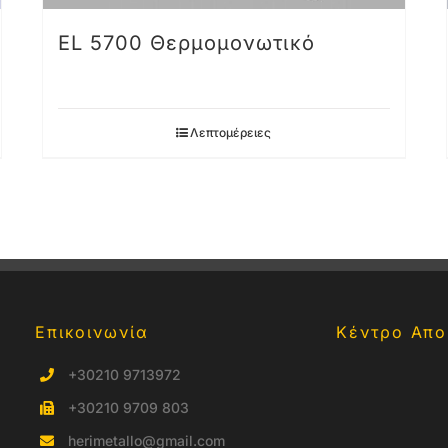
EL 5700 Θερμομονωτικό
Λεπτομέρειες
Επικοινωνία
Κέντρο Απο
+30210 9713972
+30210 9709 803
herimetallo@gmail.com