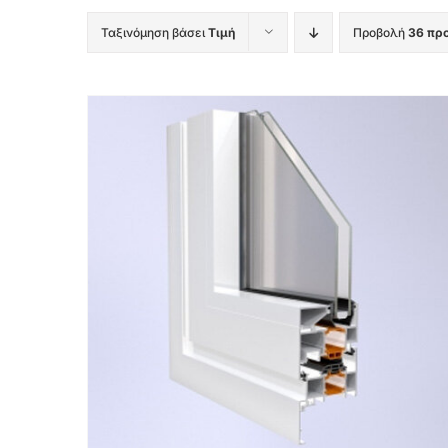
Ταξινόμηση βάσει
Τιμή
Προβολή
36 πρ