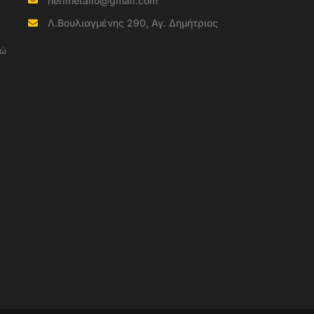
herimetallo@gmail.com
Λ.Βουλιαγμένης 290, Αγ. Δημήτριος
νώ