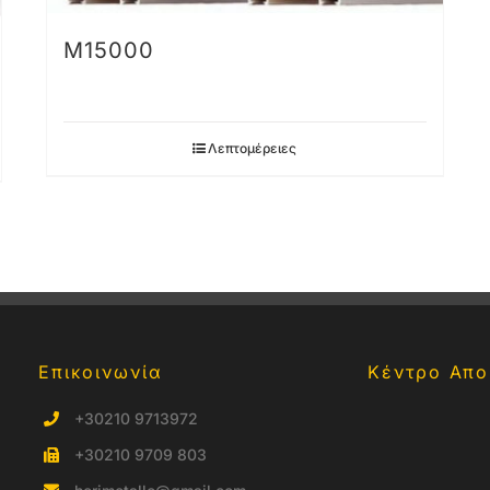
Μ15000
Λεπτομέρειες
Επικοινωνία
Κέντρο Απο
+30210 9713972
+30210 9709 803