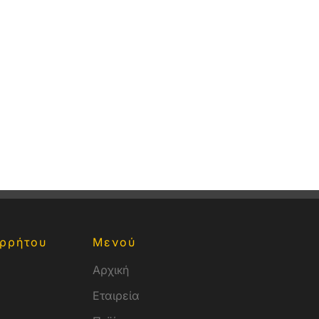
ρρήτου
Μενού
Αρχική
Εταιρεία