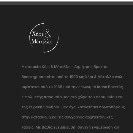
Η εταιρεία Χέρι & Μέταλλο – Δημήτρης Βρεττός
δραστηριοποιείται από το 1993 ως Χέρι & Μέταλλο ενώ
υφίσταται από το 1965 υπό την επωνυμία Ισαάκ Βρεττός.
Η πολυετής παρουσία μας στο χώρο του αλουμινίου και
της τεχνικής σιδήρου μάς έχει καταστήσει πρωτοπόρους
στην κατασκευή και τις σύγχρονες αρχιτεκτονικές
τάσεις. Με βαθιά εξειδίκευση, συνεχή ενημέρωση και