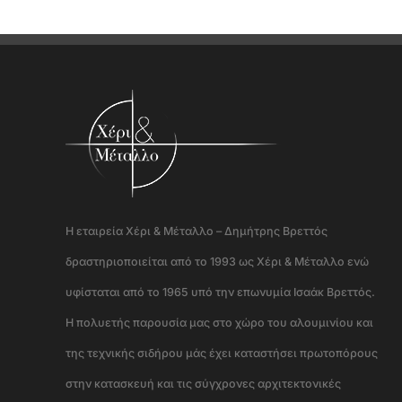
Η εταιρεία Χέρι & Μέταλλο – Δημήτρης Βρεττός
δραστηριοποιείται από το 1993 ως Χέρι & Μέταλλο ενώ
υφίσταται από το 1965 υπό την επωνυμία Ισαάκ Βρεττός.
Η πολυετής παρουσία μας στο χώρο του αλουμινίου και
της τεχνικής σιδήρου μάς έχει καταστήσει πρωτοπόρους
στην κατασκευή και τις σύγχρονες αρχιτεκτονικές